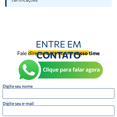
certificações
ENTRE EM
CONTATO
Fale diretamente com o
nosso time
Digite seu nome
Digite seu e-mail