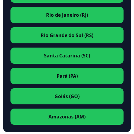
Rio de Janeiro (RJ)
Rio Grande do Sul (RS)
Santa Catarina (SC)
Pará (PA)
Goiás (GO)
Amazonas (AM)