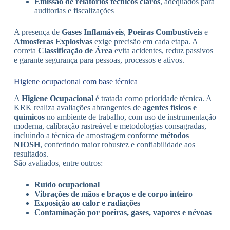
Emissão de relatórios técnicos claros
, adequados para
auditorias e fiscalizações
A presença de
Gases Inflamáveis
,
Poeiras Combustíveis
e
Atmosferas Explosivas
exige precisão em cada etapa. A
correta
Classificação de Área
evita acidentes, reduz passivos
e garante segurança para pessoas, processos e ativos.
Higiene ocupacional com base técnica
A
Higiene Ocupacional
é tratada como prioridade técnica. A
KRK realiza avaliações abrangentes de
agentes físicos e
químicos
no ambiente de trabalho, com uso de instrumentação
moderna, calibração rastreável e metodologias consagradas,
incluindo a técnica de amostragem conforme
métodos
NIOSH
, conferindo maior robustez e confiabilidade aos
resultados.
São avaliados, entre outros:
Ruído ocupacional
Vibrações de mãos e braços e de corpo inteiro
Exposição ao calor e radiações
Contaminação por poeiras, gases, vapores e névoas