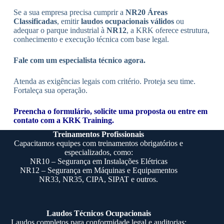
Se a sua empresa precisa cumprir a
NR20 Áreas
Classificadas
, emitir
laudos ocupacionais válidos
ou
adequar o parque industrial à
NR12
, a KRK oferece estrutura,
conhecimento e execução técnica com base legal.
Fale com um especialista técnico agora.
Atenda as exigências legais com critério. Proteja seu time.
Fortaleça sua operação.
Preencha o formulário,
solicite uma proposta ou entre em
contato com a KRK Training
.
Treinamentos Profissionais
Capacitamos equipes com treinamentos obrigatórios e
especializados, como:
NR10
– Segurança em Instalações Elétricas
NR12
– Segurança em Máquinas e Equipamentos
NR33
,
NR35
,
CIPA
, SIPAT e outros.
Laudos Técnicos Ocupacionais
Laudos completos para conformidade legal e auditorias: