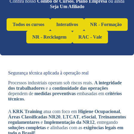
Confira nosso
Combo de Cursos
,
Plano Empresa
ou ainda
Seja Um Afiliado
Todos os cursos
Interativos
NR - Formação
NR - Reciclagem
RAC - Vale
Segurança técnica aplicada à operação real
Processos industriais operam sob riscos reais.
A integridade
dos trabalhadores
e a
continuidade das operações
dependem de
medidas preventivas
embasadas em
critérios
técnicos
.
A
KRK Training
atua com foco em
Higiene Ocupacional
,
Áreas Classificadas NR20
,
LTCAT
,
eSocial
,
Treinamentos
regulamentares
e
Implementação da NR12
, entregando
soluções completas
e alinhadas com as
exigências legais em
todo o Brasil!