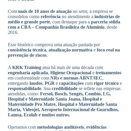
Com
mais de 10 anos de atuação
no setor, a empresa se
consolidou como
referência
no atendimento a
indústrias de
médio e grande porte
, com destaque para a
parceria sólida
com a CBA – Companhia Brasileira de Alumínio
, desde
2016.
Esse histórico comprova uma atuação pautada por
consistência técnica
,
atualização normativa
e
foco real na
prevenção de riscos
.
A
KRK Training
atua há mais de uma década com
engenharia aplicada
,
Higiene Ocupacional
e
treinamentos
em conformidade com
NRs e normas ABNT/IEC
,
entregando
laudos
,
PGR
e
capacitações
com
rigor técnico
e
responsabilidade
. Sua
credibilidade
se reflete nas empresas
atendidas, como:
Fersol, Bosch, Sengés, Combio, LG,
Hospital e Maternidade Santa Joana, Hospital e
Maternidade Pro Matre, Hospital e Maternidade Santa
Maria, Videojet, Aeroporto Internacional de Guarulhos,
Lamsa, Ecolab e muitos outros.
Operamos com
metodologias auditáveis
,
evidências