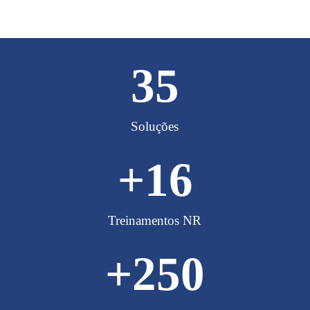
35
Soluções
+
16
Treinamentos NR
+
250