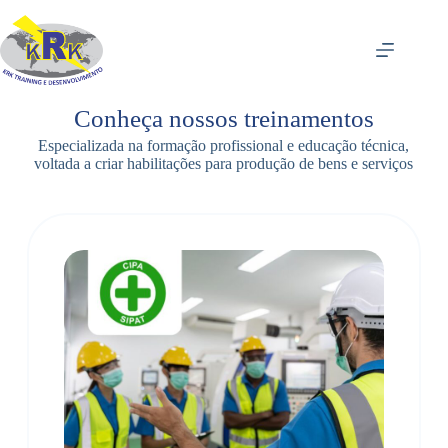
P
u
l
a
r
p
Conheça nossos treinamentos
a
r
Especializada na formação profissional e educação técnica,
a
voltada a criar habilitações para produção de bens e serviços
o
c
o
n
t
e
ú
d
o