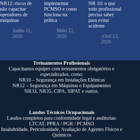
NR12: riscos de
implementar
NR 10: o que
não capacitar
PCMSO e como
todo profissional
operadores de
funciona na
precisa saber
máquinas
prática
para evitar
acidente
Junho 11,
Maio 22,
2026
2026
Abril 13,
2026
Treinamentos Profissionais
Capacitamos equipes com treinamentos obrigatórios e
especializados, como:
NR10
– Segurança em Instalações Elétricas
NR12
– Segurança em Máquinas e Equipamentos
NR33
,
NR35
,
CIPA
, SIPAT e outros.
Laudos Técnicos Ocupacionais
Laudos completos para conformidade legal e auditorias:
LTCAT, PPRA / PGR / PCMSO
Insalubridade, Periculosidade,
Avaliação de Agentes Físicos e
Químicos