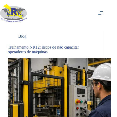
P
u
l
a
r
p
a
Blog
r
a
o
Treinamento NR12: riscos de não capacitar
c
operadores de máquinas
o
n
t
e
ú
d
o