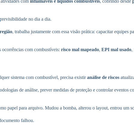
 atividades com
inflamáveis e líquidos combustíveis
, cobrindo desde
revisibilidade no dia a dia.
região
, trabalha justamente com essa visão prática: capacitar equipes 
as ocorrências com combustíveis:
risco mal mapeado
,
EPI mal usado
,
alquer sistema com combustível, precisa existir
análise de riscos
atualiz
todologias de análise, prever medidas de proteção e controlar eventos 
como papel para arquivo. Mudou a bomba, alterou o layout, entrou um s
 documento falhou.