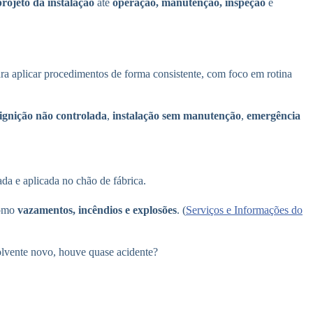
projeto da instalação
até
operação, manutenção, inspeção
e
para aplicar procedimentos de forma consistente, com foco em rotina
ignição não controlada
,
instalação sem manutenção
,
emergência
ada e aplicada no chão de fábrica.
como
vazamentos, incêndios e explosões
. (
Serviços e Informações do
olvente novo, houve quase acidente?