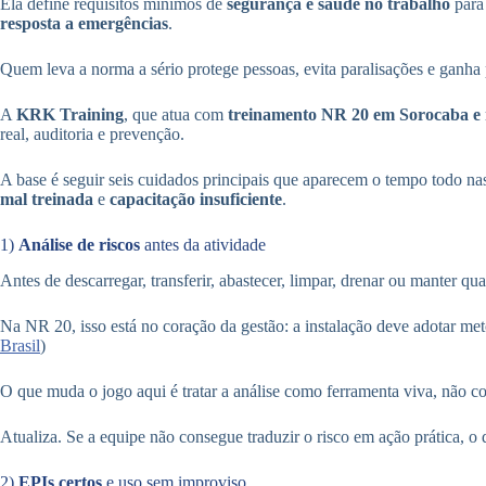
Ela define requisitos mínimos de
segurança e saúde no trabalho
para
resposta a emergências
.
Quem leva a norma a sério protege pessoas, evita paralisações e ganha p
A
KRK Training
, que atua com
treinamento NR 20 em Sorocaba e 
real, auditoria e prevenção.
A base é seguir seis cuidados principais que aparecem o tempo todo n
mal treinada
e
capacitação insuficiente
.
1)
Análise de riscos
antes da atividade
Antes de descarregar, transferir, abastecer, limpar, drenar ou manter qu
Na NR 20, isso está no coração da gestão: a instalação deve adotar me
Brasil
)
O que muda o jogo aqui é tratar a análise como ferramenta viva, não 
Atualiza. Se a equipe não consegue traduzir o risco em ação prática, o
2)
EPIs certos
e uso sem improviso