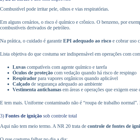
Combustível pode irritar pele, olhos e vias respiratórias.
Em alguns cenários, o risco é químico e crônico. O benzeno, por exem
combustíveis derivados de petróleo.
Na prática, o cuidado é garantir
EPI adequado ao risco
e cobrar uso c
Lista objetiva do que costuma ser indispensável em operações com com
Luvas
compatíveis com agente químico e tarefa
Óculos de proteção
com vedação quando há risco de respingo
Respirador
para vapores orgânicos quando aplicável
Calçado
de segurança adequado ao ambiente
Vestimenta antichamas
em áreas e operações que exigem esse 
E tem mais. Uniforme contaminado não é “roupa de trabalho normal”. Pr
3)
Fontes de ignição
sob controle total
Aqui não tem meio termo. A NR 20 trata de
controle de fontes de ign
O que costuma falhar no dia a dia: