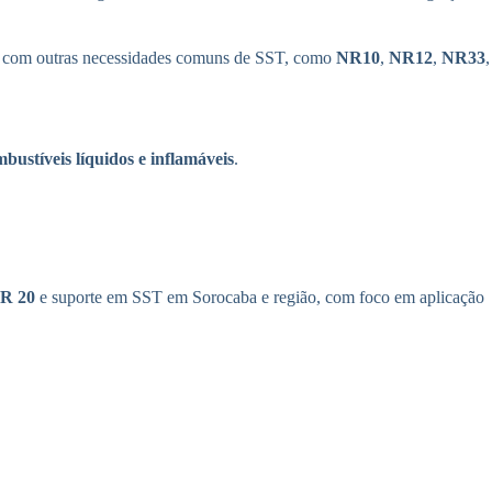
ão com outras necessidades comuns de SST, como
NR10
,
NR12
,
NR33
,
bustíveis líquidos e inflamáveis
.
NR 20
e suporte em SST em Sorocaba e região, com foco em aplicação